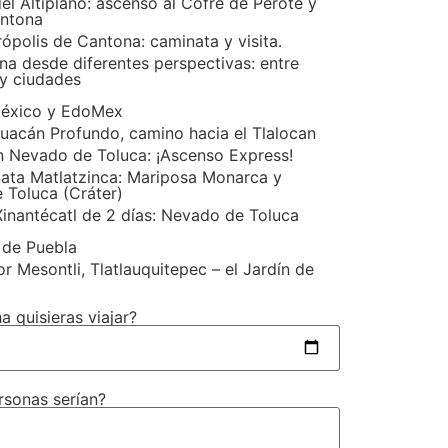
el Altiplano: ascenso al Cofre de Perote y
antona
ópolis de Cantona: caminata y visita.
na desde diferentes perspectivas: entre
y ciudades
México y EdoMex
huacán Profundo, camino hacia el Tlalocan
n Nevado de Toluca: ¡Ascenso Express!
ata Matlatzinca: Mariposa Monarca y
 Toluca (Cráter)
Xinantécatl de 2 días: Nevado de Toluca
 de Puebla
r Mesontli, Tlatlauquitepec – el Jardín de
a quisieras viajar?
rsonas serían?