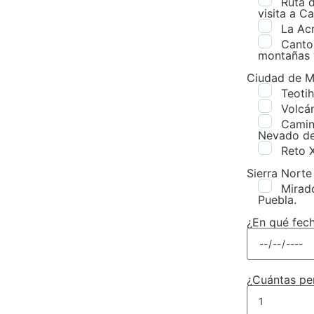
Ruta d
visita a C
La Acr
Canto
montañas 
Ciudad de 
Teoti
Volcá
Camin
Nevado de
Reto 
Sierra Norte
Mirado
Puebla.
¿En qué fech
¿Cuántas pe