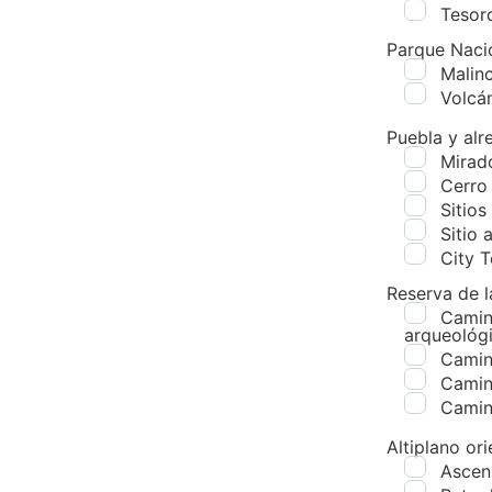
Tesor
Parque Naci
Malin
Volcá
Puebla y alr
Mirad
Cerro
Sitios
Sitio 
City 
Reserva de l
Camin
arqueológ
Camin
Camin
Camin
Altiplano or
Ascens