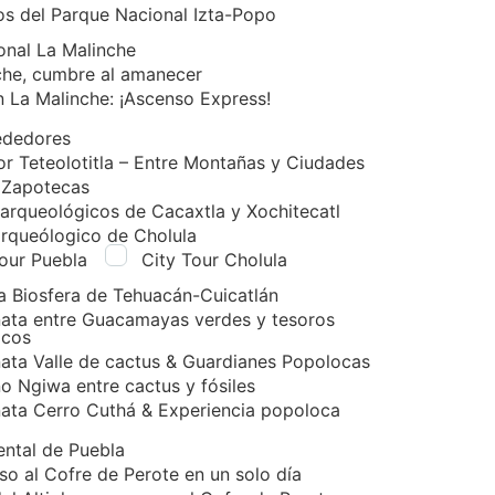
os del Parque Nacional Izta-Popo
onal La Malinche
che, cumbre al amanecer
n La Malinche: ¡Ascenso Express!
ededores
or Teteolotitla – Entre Montañas y Ciudades
 Zapotecas
 arqueológicos de Cacaxtla y Xochitecatl
arqueólogico de Cholula
Tour Puebla
City Tour Cholula
a Biosfera de Tehuacán-Cuicatlán
ata entre Guacamayas verdes y tesoros
icos
ata Valle de cactus & Guardianes Popolocas
o Ngiwa entre cactus y fósiles
ata Cerro Cuthá & Experiencia popoloca
iental de Puebla
o al Cofre de Perote en un solo día