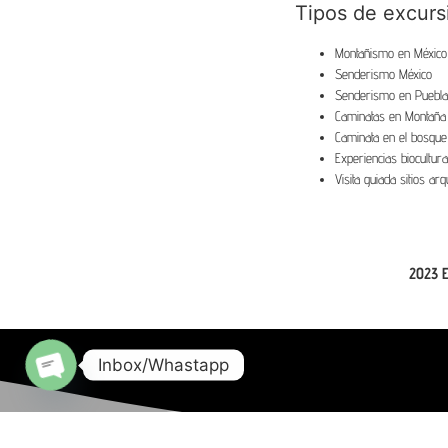
Tipos de excurs
Montañismo en México
Senderismo México
Senderismo en Puebla
Caminatas en Montaña
Caminata en el bosque
Experiencias biocultura
Visita guiada sitios ar
2023 E
Inbox/Whastapp
Open chaty