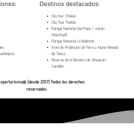
iones:
Destinos destacados:
City tour Cholula
City Tour Puebla
Parque Nacional Izta-Popo / volcán
Iztaccíhuatl
Parque Nacional La Malinche
les
Área de Protección de Flora y Fauna Nevado
queológicos
de Toluca
Reserva de la Biosfera de Tehuacán-
Cuicatlán
xperturismo® (desde 2017) Todos los derechos
reservados