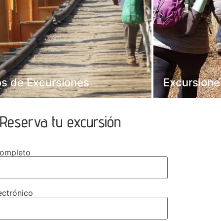
os de Excursiones
Excursione
Reserva tu excursión
completo
ectrónico