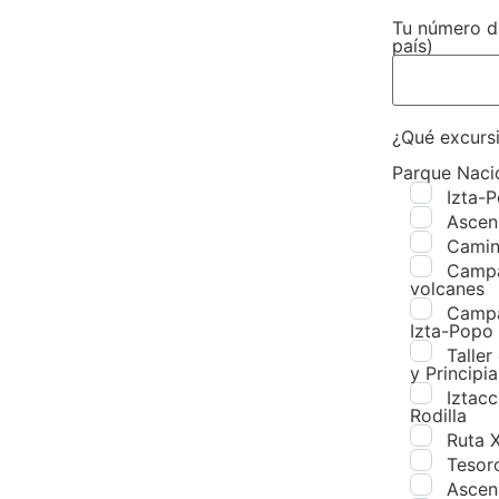
Tu número de
país)
¿Qué excursi
Parque Naci
Izta-P
Ascens
Camina
Campa
volcanes
Campa
Izta-Popo
Taller
y Principi
Iztacc
Rodilla
Ruta X
Tesor
Ascens