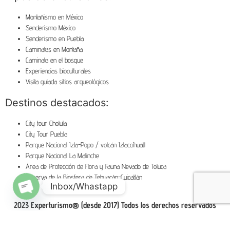
Montañismo en México
Senderismo México
Senderismo en Puebla
Caminatas en Montaña
Caminata en el bosque
Experiencias bioculturales
Visita guiada sitios arqueológicos
Destinos destacados:
City tour Cholula
City Tour Puebla
Parque Nacional Izta-Popo / volcán Iztaccíhuatl
Parque Nacional La Malinche
Área de Protección de Flora y Fauna Nevado de Toluca
Reserva de la Biosfera de Tehuacán-Cuicatlán
Inbox/Whastapp
Open chaty
2023 Experturismo® (desde 2017) Todos los derechos reservados