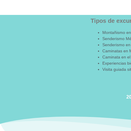
Tipos de excu
Montañismo en
Senderismo Mé
Senderismo en
Caminatas en 
Caminata en el
Experiencias bi
Visita guiada s
2