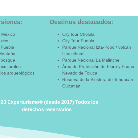
rsiones:
Destinos destacados:
 México
City tour Cholula
xico
City Tour Puebla
 Puebla
Parque Nacional Izta-Popo / volcán
Montaña
Iztaccíhuatl
 bosque
Parque Nacional La Malinche
oculturales
Área de Protección de Flora y Fauna
itios arqueológicos
Nevado de Toluca
Reserva de la Biosfera de Tehuacán-
Cuicatlán
023 Experturismo® (desde 2017) Todos los
derechos reservados