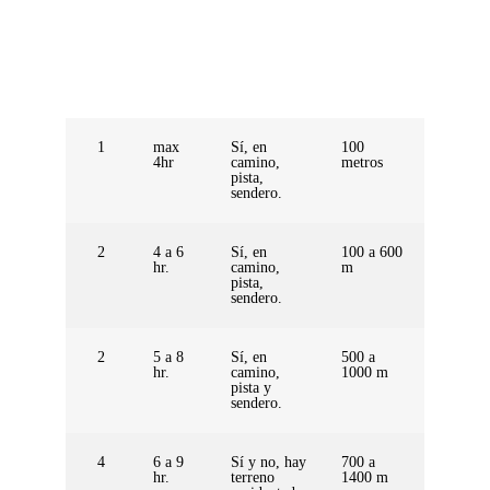
Nivel
Horas
Trazado
Desnivel
Altitud
1
max
Sí, en
100
0 a
4hr
camino,
metros
3800
pista,
msnm
sendero.
2
4 a 6
Sí, en
100 a 600
0 a
hr.
camino,
m
4000
pista,
msnm
sendero.
2
5 a 8
Sí, en
500 a
3500 a
hr.
camino,
1000 m
4550
pista y
msnm
sendero.
4
6 a 9
Sí y no, hay
700 a
3500 a
hr.
terreno
1400 m
5100