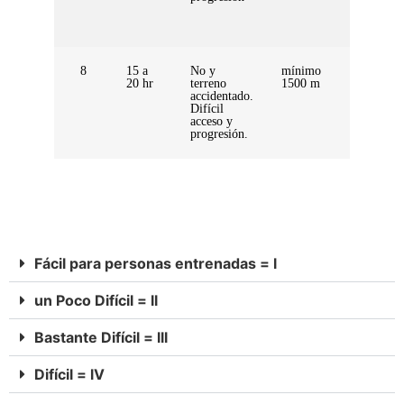
8
15 a
No y
mínimo
4000 a
20 hr
terreno
1500 m
6200
accidentado.
msnm
Difícil
acceso y
progresión.
Fácil para personas entrenadas = l
un Poco Difícil = ll
Bastante Difícil = lll
Difícil = lV