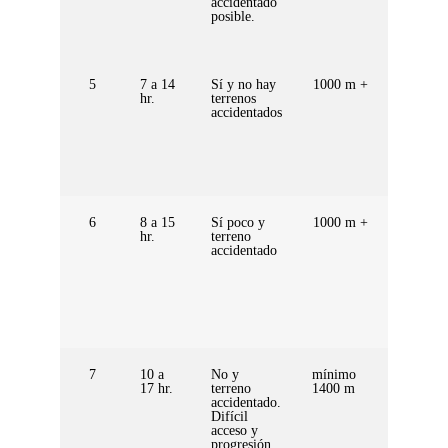
accidentado
msnm
posible.
5
7 a 14
Sí y no hay
1000 m +
3500 a
hr.
terrenos
5200
accidentados
msnm
6
8 a 15
Sí poco y
1000 m +
4000 a
hr.
terreno
5800
accidentado
msnm
7
10 a
No y
mínimo
4000 a
17 hr.
terreno
1400 m
6000
accidentado.
msnm
Difícil
acceso y
progresión