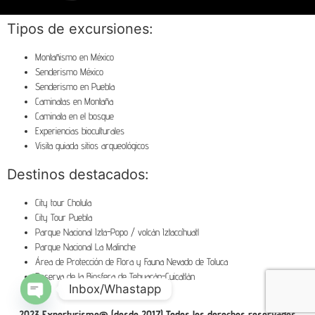
Tipos de excursiones:
Montañismo en México
Senderismo México
Senderismo en Puebla
Caminatas en Montaña
Caminata en el bosque
Experiencias bioculturales
Visita guiada sitios arqueológicos
Destinos destacados:
City tour Cholula
City Tour Puebla
Parque Nacional Izta-Popo / volcán Iztaccíhuatl
Parque Nacional La Malinche
Área de Protección de Flora y Fauna Nevado de Toluca
Reserva de la Biosfera de Tehuacán-Cuicatlán
Inbox/Whastapp
Open chaty
2023 Experturismo® (desde 2017) Todos los derechos reservados