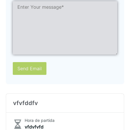
Send Email
vfvfddfv
Hora de partida
vfdvfvfd